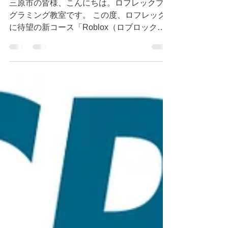
三原市の皆様、こんにちは。ロフレックプロ
グラミング教室です。 この度、ロフレック
に待望の新コース「Roblox（ロブロック
ス）ゲームプログラミングコース」が加わり
ます！ 今すぐ体験してみたい！と思われた
方はこちらから ▼ 無料体験会のお申し込み
はこちら https://www.rofrec.jp/free-trial-
lesson ■ Roblox（ロブロックス）で「創
る」側に回る体験を 世界中で大人気のゲー
ムプラットフォーム「Roblox」 本コースで
は、世界中の開発者が使用しているゲーム開
発環境「RobloxStudio（ロブロックススタ
ジオ）」を実際に使用します。 単にゲーム
で遊ぶのではなく、自分の手でゲームを創り
ながら、 楽しくテキスト型のプログラミン
グ（Lua言語）を学べるのが最大の特徴で
す。 ■ プログラミングだけじゃない！総合
的なクリエイティブ力 ゲーム開発には、コ