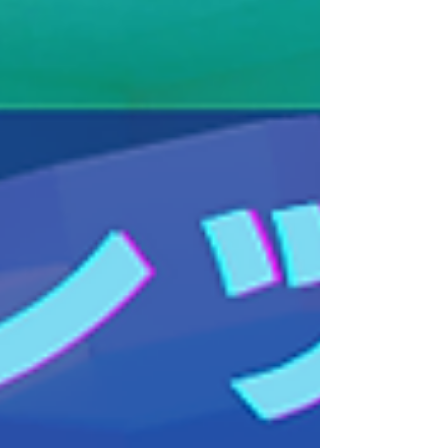
小学生向けプログラミング教室の講師、教室
運営の仕事のスタッフです。 研修がありま
すので講師未経験、 プログラミングの経験
がなくてもご応募可能です。 <RoFReCプロ
グラミング教室> 対象：小学生～高校生
Scratchをメインとしたプログラミングを 教
えていただくお仕事です。 基本的に子供た
ちはワークシートや本を見て プログラミン
グを学んでいきますので、 特にプログラミ
ング経験者でなくても大丈夫です。 それよ
りも子供と接することが好きだったり、 子
供の未来を見据えてしっかりと指導していた
だける方を希望しています。 定期的に、市
内の企業様やイベントのお役に立つ ロボッ
トのプログラミングをしていますので、 企
業様・主催者様と直接お話をする機会もあり
ます。 <具体的な仕事内容> プログラミング
教室の講師業務