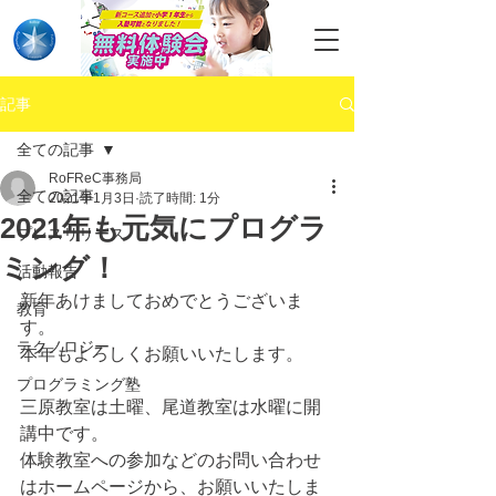
記事
全ての記事
RoFReC事務局
全ての記事
2021年1月3日
読了時間: 1分
2021年も元気にプログラ
プレスリリース
ミング！
活動報告
新年あけましておめでとうございま
教育
す。
テクノロジー
本年もよろしくお願いいたします。
プログラミング塾
三原教室は土曜、尾道教室は水曜に開
講中です。
体験教室への参加などのお問い合わせ
はホームページから、お願いいたしま