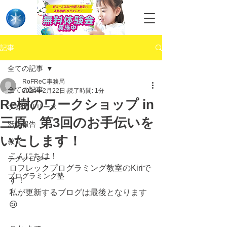
記事
全ての記事
RoFReC事務局
全ての記事
2024年2月22日
読了時間: 1分
Re樹のワークショップ in
プレスリリース
三原 第3回のお手伝いを
活動報告
いたします！
教育
こんにちは！
テクノロジー
ロフレックプログラミング教室のKiriで
プログラミング塾
す！
私が更新するブログは最後となります
😢