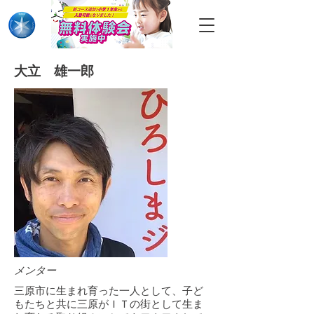
大立 雄一郎
メンター
三原市に生まれ育った一人として、子ど
もたちと共に三原がＩＴの街として生ま