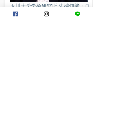
玉川大学学術研究所 先端知能・ロ
ボット研究センター 主任教授
NPO法人ロボカップ日本委員会 専
務理事
岡田 浩之 先生
メッセージを見る →
元Google 米国本社 副社長
村上 憲郎 先生