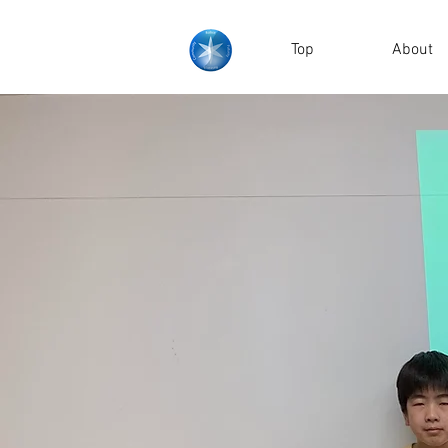
Top
About