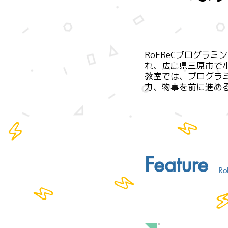
RoFReCプログラ
れ、広島県三原市で小
教室では、プログラ
力、物事を前に進め
Feature
R
FEATURE 1