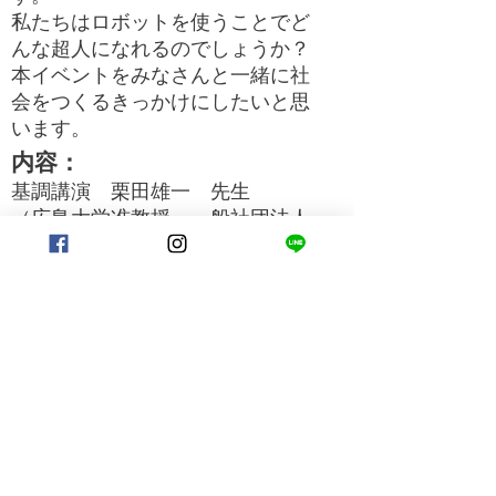
私たちはロボットを使うことでど
んな超人になれるのでしょうか？
​本イベントをみなさんと一緒に社
会をつくるきっかけにしたいと思
います。
内容
：
基調講演 栗田雄一 先生
（広島大学准教授 一般社団法人
超人スポーツ協会理事 JSTさき
がけ研究者）
ファシリテーター 松下政経塾35
期岡田吉弘
お申し込み：
お名前、電話番号を明記のうえ、
下記のメールアドレスまでご連絡
ください。