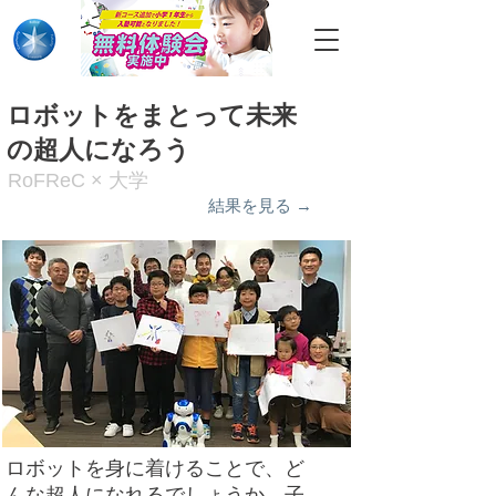
ロボットをまとって​未来
の超人になろう
RoFReC × 大学
結果を見る →
ロボットを身に着けることで、ど
んな超人になれるでしょうか。子