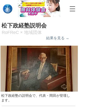
松下政経塾説明会
RoFReC × 地域団体
結果を見る →
​​松下政経塾の説明会で、代表・岡田が登壇し
ます。