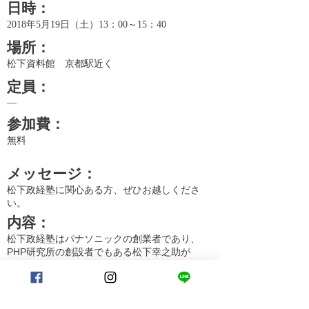
日時：
2018年5月19日（土）13：00～15：40
場所：
松下資料館 京都駅近く
定員
：
―
参加費
：
無料
メッセージ
：
​松下政経塾に関心ある方、ぜひお越しくださ
い。
内容
：
松下政経塾はパナソニックの創業者であり、
PHP研究所の創設者でもある松下幸之助が
1980年に創立したユニークな人材教育機関
（公益財団法人）です。京都PHPビル内にあ
る松下資料館にて説明会を開催します。代表
の岡田が、松下政経塾での研修活動と