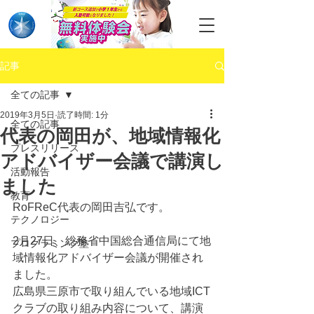
記事
全ての記事
2019年3月5日
読了時間: 1分
全ての記事
代表の岡田が、地域情報化
プレスリリース
アドバイザー会議で講演し
活動報告
ました
教育
RoFReC代表の岡田吉弘です。
テクノロジー
2月27日、総務省中国総合通信局にて地
プログラミング塾
域情報化アドバイザー会議が開催され
ました。
広島県三原市で取り組んでいる地域ICT
クラブの取り組み内容について、講演