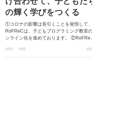
け合わせて、子どもたち
の輝く学びをつくる
①コロナの影響は長引くことを覚悟して、
RoFReCは、子どもプログラミング教室のオ
ンライン化を進めております。 ②RoFReC
は、オンラインとリアルのかけ合わせによっ
て、子どもたちの学びを飛躍的に発展させま
す。 ③ZOOMを用いる教員の勉強会等を通
じて、学校教育へ貢献します。