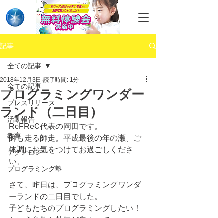
記事
全ての記事
2018年12月3日
読了時間: 1分
全ての記事
プログラミングワンダー
プレスリリース
ランド（二日目）
活動報告
RoFReC代表の岡田です。
教育
師も走る師走。平成最後の年の瀬、ご
体調にお気をつけてお過ごしくださ
テクノロジー
い。
プログラミング塾
さて、昨日は、プログラミングワンダ
ーランドの二日目でした。
子どもたちのプログラミングしたい！