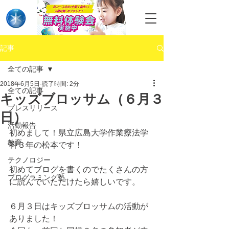
記事
全ての記事
2018年6月5日
読了時間: 2分
全ての記事
キッズブロッサム（６月３
プレスリリース
日）
活動報告
初めまして！県立広島大学作業療法学
教育
科３年の松本です！
テクノロジー
初めてブログを書くのでたくさんの方
プログラミング塾
に読んでいただけたら嬉しいです。
６月３日はキッズブロッサムの活動が
ありました！