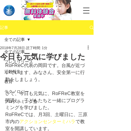
記事
全ての記事
2018年7月28日
読了時間: 1分
全ての記事
今日も元気に学びました
プレスリリース
RoFReC代表の岡田です。台風が近づ
活動報告
いています、みなさん、安全第一に行
動をしましょう。
教育
テクノロジー
さて、今日も元気に、RoFReC教室を
開講し、子どもたちと一緒にプログラ
プログラミング塾
ミングを学びました。
RoFReCでは、月3回、土曜日に、三原
市内の
アクションセンターミハラ
で教
室を開講しています。