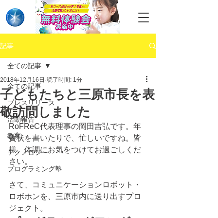
記事
全ての記事
2018年12月16日
読了時間: 1分
全ての記事
子どもたちと三原市長を表
プレスリリース
敬訪問しました
活動報告
RoFReC代表理事の岡田吉弘です。年
教育
賀状を書いたりで、忙しいですね。皆
様、体調にお気をつけてお過ごしくだ
テクノロジー
さい。
プログラミング塾
さて、コミュニケーションロボット・
ロボホンを、三原市内に送り出すプロ
ジェクト。