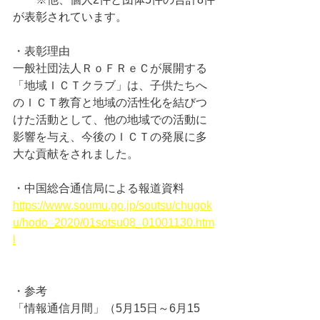
が表彰されています。
・表彰理由
一般社団法人ＲｏＦＲｅＣが展開する
「地域ＩＣＴクラブ」は、子供たちへ
のＩＣＴ教育と地域の活性化を結びつ
けた活動として、他の地域での活動に
影響を与え、今後のＩＣＴの発展に多
大な貢献をされました。
・中国総合通信局による報道資料
https://www.soumu.go.jp/soutsu/chugok
u/hodo_2020/01sotsu08_01001130.htm
l
・参考
「情報通信月間」（5月15日～6月15