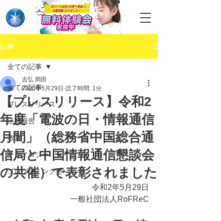
記事
全ての記事
吉弘 岡田
全ての記事
2020年5月29日
読了時間: 1分
【プレスリリース】令和2
プレスリリース
年度「電波の日・情報通信
活動報告
月間」（総務省中国総合通
教育
信局と中国情報通信懇談会
テクノロジー
の共催）で表彰されました
プログラミング塾
令和2年5月29日
一般社団法人RoFReC